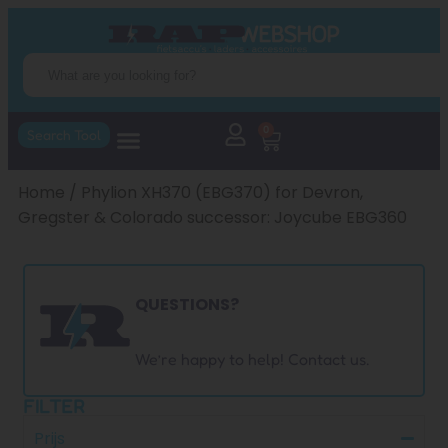
0
Search Tool
Home
/ Phylion XH370 (EBG370) for Devron,
Gregster & Colorado successor: Joycube EBG360
QUESTIONS?
We’re happy to help! Contact us.
FILTER
Prijs