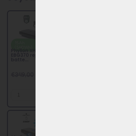
15Ah
Free
Best
Free
(540Wh)
charger
choice
charger
Phylion XH370 &
Phylion XH370 &
EBG370 replacement
EBG370 replacement
batte...
batte...
€
349,00
€
269,00
€
299,00
€
229,00
Add to
Add to
Cart
Cart