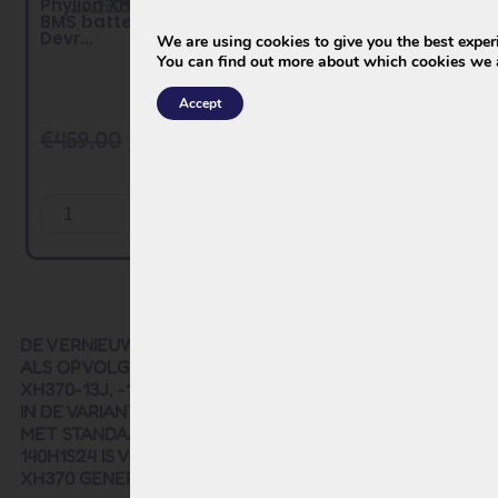
Phylion XH370 Smart
Devron battery –
BMS battery for
Phylion XH370-13J
Devr...
Wall-...
We are using cookies to give you the best exper
You can find out more about which cookies we a
Accept
€
459,00
€
339,00
€
399,00
€
249,00
Add to
View product
Cart
DE VERNIEUWDE EN VERBETERDE PHYLION EBG370 IS
ALS OPVOLGER VAN DE VOORGAANDE MODELLEN
XH370-13J, -12J & -10J NU LEVERBAAR VOOR VOGUE
IN DE VARIANTEN MET- EN ZONDER ACHTERLICHT EN
MET STANDAARD- OF SMART BMS. DE EBG370-
140H1S24 IS VOLLEDIG UITWISSELBAAR MET DE VORIGE
XH370 GENERATIE.