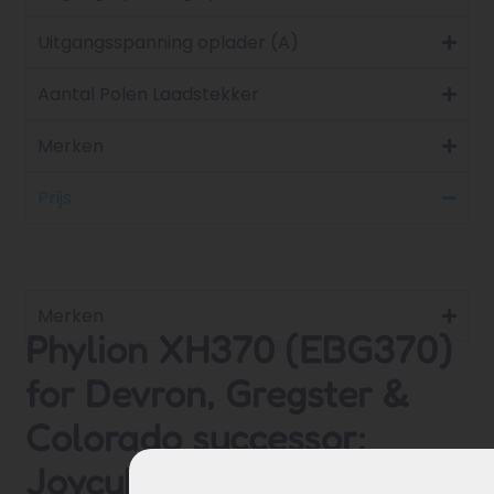
Uitgangsspanning oplader (A)
Aantal Polen Laadstekker
Merken
Prijs
Merken
Phylion XH370 (EBG370)
for Devron, Gregster &
Colorado successor:
Joycube EBG360