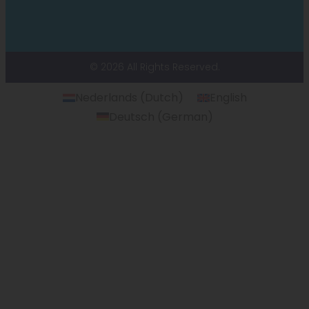
© 2026 All Rights Reserved.
Nederlands
(
Dutch
)
English
Deutsch
(
German
)