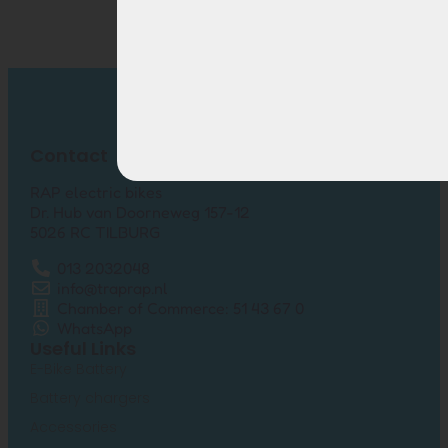
Contact
RAP electric bikes
Dr. Hub van Doorneweg 157-12
5026 RC TILBURG
013 2032048
info@traprap.nl
Chamber of Commerce: 51 43 67 0
WhatsApp
Useful Links
E-Bike Battery
Battery chargers
Accessories