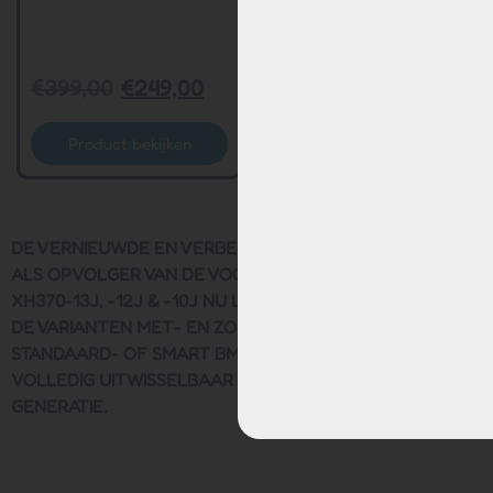
€
399,00
€
249,00
Product bekijken
DE VERNIEUWDE EN VERBETERDE PHYLION EBG370 IS
ALS OPVOLGER VAN DE VOORGAANDE MODELLEN
XH370-13J, -12J & -10J NU LEVERBAAR VOOR ALTEC IN
DE VARIANTEN MET- EN ZONDER ACHTERLICHT EN MET
STANDAARD- OF SMART BMS. DE EBG370-140H1S24 IS
VOLLEDIG UITWISSELBAAR MET DE VORIGE XH370
GENERATIE.