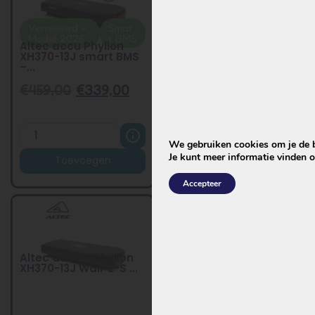
Vernieuwd –
Smar
Generatie
Vernieu
Model 2026
t BMS
2026
wd
Altec accu Phylion
Altec accu Phylion
XH370-13J smart BMS
XH370-13J vernieuwde
–...
...
€
459,00
€
339,00
€
419,00
€
299,00
We gebruiken cookies om je de be
Je kunt meer informatie vinden 
Toevoegen
Toevoegen
Accepteer
Altec accu – Phylion
XH370-13J Wall-E-S ...