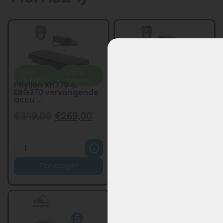
15Ah
Gratis
Beste
Gratis
(540Wh)
oplader
keuze
oplader
Phylion XH370 &
Phylion XH370 &
EBG370 vervangende
EBG370 vervangende
accu ...
accu ...
€
349,00
€
269,00
€
299,00
€
229,00
Toevoegen
Toevoegen