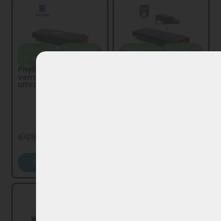
Uit
Zie model
15Ah
Gratis
product
2026
(540Wh)
oplader
Phylion XH370 &
ie
Phylion XH370-10J
EBG370 vervangende
vernieuwde
accu ...
uitvoering ...
€
349,00
€
269,00
€
419,00
€
299,00
Toevoegen
Product bekijken