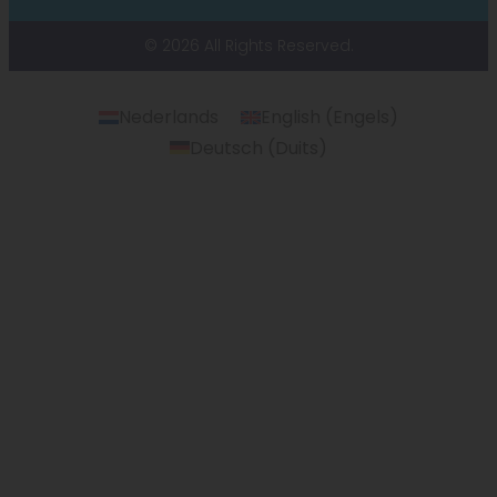
© 2026 All Rights Reserved.
Nederlands
English
(
Engels
)
Deutsch
(
Duits
)