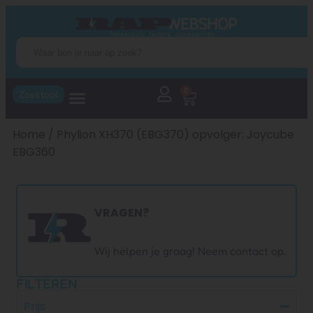
0
Zoektool
Home
/ Phylion XH370 (EBG370) opvolger: Joycube
EBG360
VRAGEN?
Wij helpen je graag! Neem contact op.
FILTEREN
Prijs