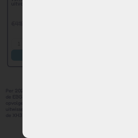
uitvoering ...
accu (oude
generatie) ...
€
419,00
€
299,00
€
399,00
€
249,00
Toevoegen
Product bekijken
Per 2025 gebruikt Phylion haar merknaam Joycube voor
de EBG370 Wall-E-S serie. De EBG370 is de verbeterde
opvolger van de oude XH370-serie en is volledig
uitwisselbaar met de oude XH370-modellen waaronder
de XH370-13J, maar ook de -10J, 12J en 14J.