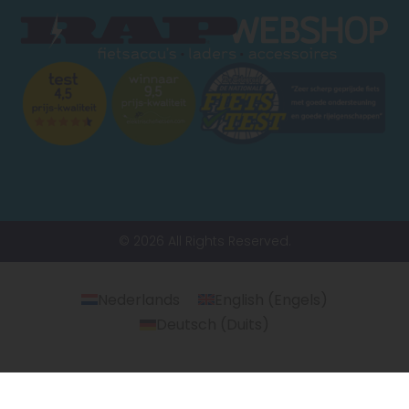
© 2026 All Rights Reserved.
Nederlands
English
(
Engels
)
Deutsch
(
Duits
)