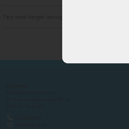
Tips voor langer accugebruik
Contact
RAP elektrische fietsen
Dr. Hub van Doorneweg 157-12
5026 RC TILBURG
013 2032048
info@traprap.nl