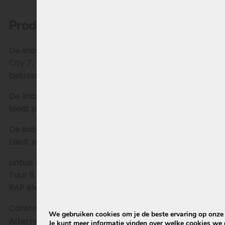
Productomschrijving
De linbus controller voor elektrische fietsen zoals de
City 7, Tour 7 en Tour 8 biedt optimale prestaties en
betrouwbaarheid.
De linbus controller voor City 7, Tour 7 en Tour 8
biedt je de beste prestaties met garantie.
De linbus controller voor City 7, Tour 7 en Tour 8
biedt je de beste prestaties met garantie.
Linbus controller voor de modellen City 7-1, Tour 7,
Tour 8 en Suburb met naafmotor. is beschikbaar bij
RAP elektrische fietsen.
Controller inclusief software met 2 jaar garantie
We gebruiken cookies om je de beste ervaring op onze s
Alternatief product
Je kunt meer informatie vinden over welke cookies we 