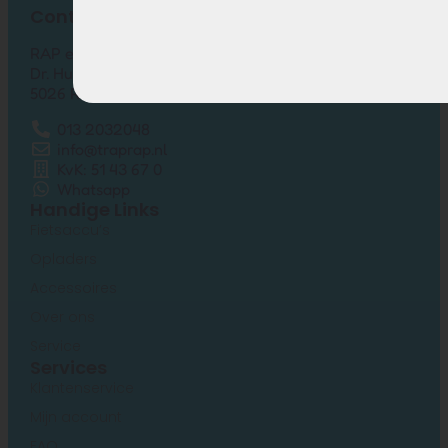
Contact
RAP elektrische fietsen
Dr. Hub van Doorneweg 157-12
5026 RC TILBURG
013 2032048
info@traprap.nl
KvK: 51 43 67 0
Whatsapp
Handige Links
Fietsaccu’s
Opladers
Accessoires
Over ons
Service
Services
Klantenservice
Mijn account
FAQ