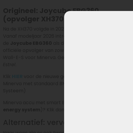
Origineel: Joycube EBG360
(opvolger XH370 & EBG370)
Na de XH370 volgde in 2023–2025 de Joycube EBG370.
Vanaf modeljaar 2026 introduceert Phylion
de
Joycube EBG360
als de nieuwe generatie accu en
officiële opvolger van zowel de XH370 als de EBG370
Wall-E-S voor Minerva. Geschikt voor o.a.
het model
Estrel
.
Klik
HIER
voor de nieuwe generatie EBG360 voor
Minerva met standaard BMS (batterij Management
Systeem)
Minerva accu met smart BMS (
certified smart
energy system
)? Klik dan
HIER
.
Alternatief: vervangende accu’s
Naar wens zijn er ook twee hoogwaardige