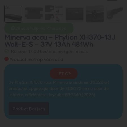
Directe hulp via Whatsapp
Minerva accu – Phylion XH370-13J
Wall-E-S – 37V 13Ah 481Wh
Nu voor 17:00 besteld, morgen in huis
Product niet op voorraad
LET OP
De Phylion XH370 voor Minerva is sinds eind 2022 uit
productie, opgevolgd door de EBG370 en nu door de
lichtere, efficiëntere Joycube EBG360 (2026).
Product Bekijken