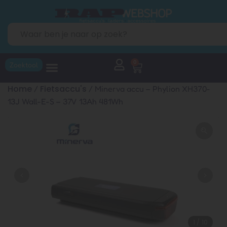
0
Zoektool
Home
Fietsaccu's
/
/ Minerva accu – Phylion XH370-
13J Wall-E-S – 37V 13Ah 481Wh
1
/
10