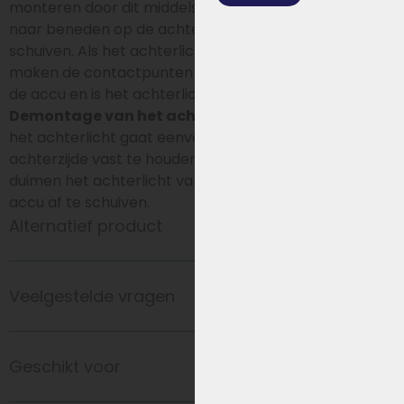
monteren door dit middels de sleufgaten van boven
naar beneden op de achterzijde van de accu te
schuiven. Als het achterlicht op zijn plaats is gebracht,
maken de contactpunten automatisch contact met
de accu en is het achterlicht klaar voor gebruik.
Demontage van het achterlicht:
Demontage van
het achterlicht gaat eenvoudig door de accu aan de
achterzijde vast te houden om vervolgens met beide
duimen het achterlicht van onder naar boven van de
accu af te schuiven.
Alternatief product
Veelgestelde vragen
Geschikt voor