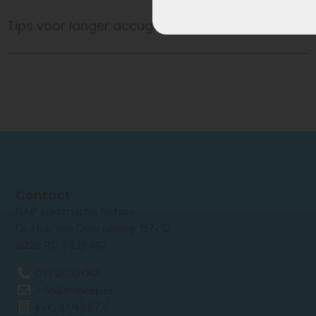
Tips voor langer accugebruik
Contact
RAP elektrische fietsen
Dr. Hub van Doorneweg 157-12
5026 RC TILBURG
013 2032048
info@traprap.nl
KvK: 51 43 67 0