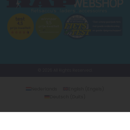
© 2026 All Rights Reserved.
Nederlands
English
(
Engels
)
Deutsch
(
Duits
)