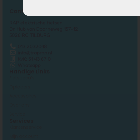
Contact
RAP elektrische fietsen
Dr. Hub van Doorneweg 157-12
5026 RC TILBURG
013 2032048
info@traprap.nl
KvK: 51 43 67 0
Whatsapp
Handige Links
Fietsaccu’s
Opladers
Accessoires
Over ons
Service
Services
Klantenservice
Mijn account