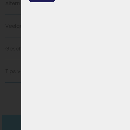
Alternatief product
Veelgestelde vragen
Geschikt voor
Tips voor langer accugebruik