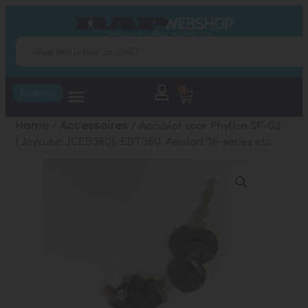
0
Zoektool
Home
Accessoires
/
/ Accuslot voor Phylion SF-03
(Joycube JCEB360), EBT360, Amslod 36-series etc.