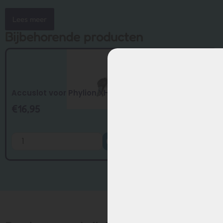
Lees meer
Bijbehorende producten
Accuslot voor Phylion XH370 & Joycube EB...
€
16,95
Toevoegen