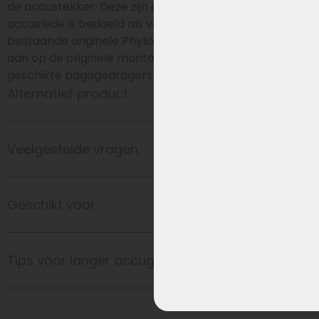
de accustekker. Deze zijn optioneel verkrijgbaar. De
accuslede is bedoeld als vervanging van een
bestaande originele Phylion Wall-E-S slede en sluit
aan op de originele montagepunten van daarvoor
geschikte bagagedragers.
Alternatief product
Veelgestelde vragen
Geschikt voor
Tips voor langer accugebruik