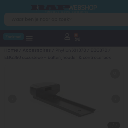
0
Zoektool
Home
Accessoires
/
/ Phylion XH370 / EBG370 /
EBG360 accuslede – batterijhouder & controllerbox
1
/
7