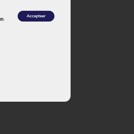
Accepteer
en
.