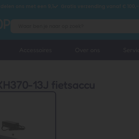
delen ons met een 9,1
Gratis verzending vanaf € 100,-
Accessoires
Over ons
Servi
XH370-13J fietsaccu