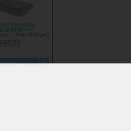
Gratis oplader
 & EBG370
ccu – 15Ah (540Wh)
269,00
Toevoegen