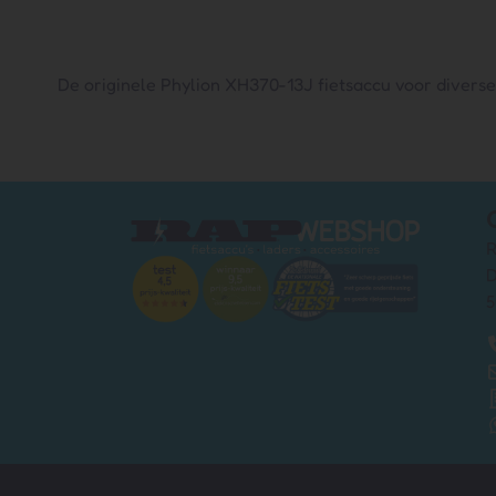
De originele Phylion XH370-13J fietsaccu voor divers
R
D
5