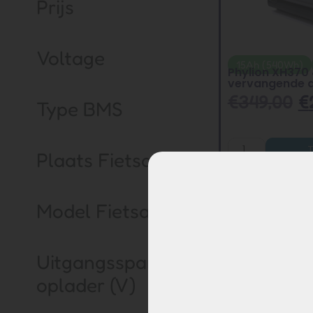
Prijs
Voltage
15Ah (540Wh)
Phylion XH370
vervangende a
€
349,00
€
Type BMS
Plaats Fietsaccu
Model Fietsaccu
Uitgangsspanning
oplader (V)