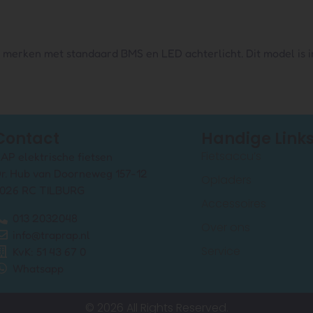
e merken met standaard BMS en LED achterlicht. Dit model is 
Contact
Handige Link
Fietsaccu’s
AP elektrische fietsen
r. Hub van Doorneweg 157-12
Opladers
026 RC TILBURG
Accessoires
013 2032048
Over ons
info@traprap.nl
Service
KvK: 51 43 67 0
Whatsapp
© 2026 All Rights Reserved.