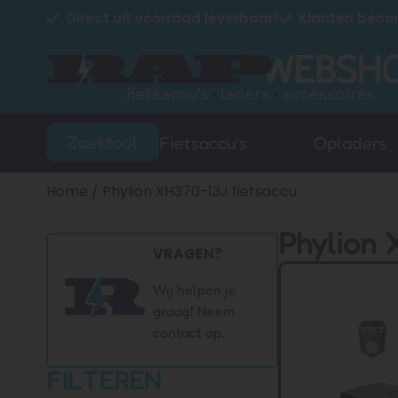
Direct uit voorraad leverbaar!
Klanten beoor
Zoektool
Fietsaccu’s
Opladers
Home
/ Phylion XH370-13J fietsaccu
Phylion 
VRAGEN?
Wij helpen je
graag! Neem
contact op.
FILTEREN